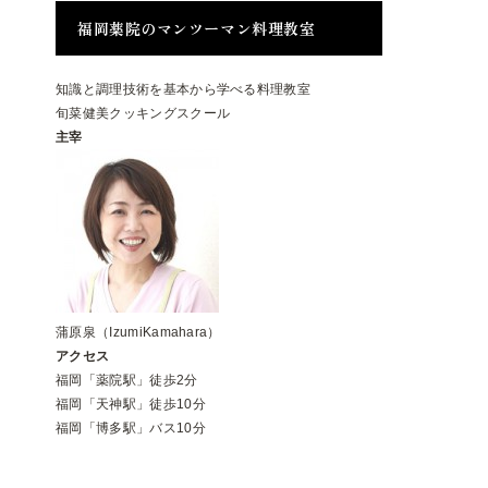
福岡薬院のマンツーマン料理教室
知識と調理技術を基本から学べる料理教室
旬菜健美クッキングスクール
主宰
蒲原泉（IzumiKamahara）
アクセス
福岡「薬院駅」徒歩2分
福岡「天神駅」徒歩10分
福岡「博多駅」バス10分