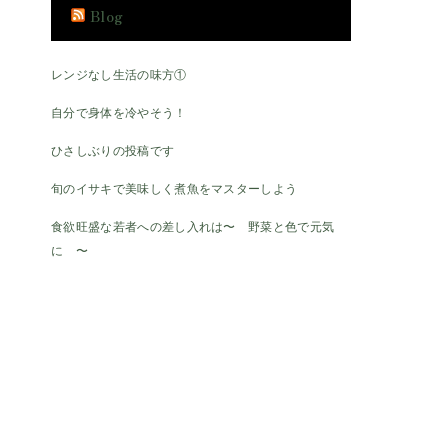
Blog
レンジなし生活の味方①
自分で身体を冷やそう！
ひさしぶりの投稿です
旬のイサキで美味しく煮魚をマスターしよう
食欲旺盛な若者への差し入れは〜 野菜と色で元気
に 〜