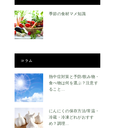
季節の食材マメ知識
コラム
熱中症対策と予防/飲み物・
食べ物は何を選ぶ？注意す
ること…
にんにくの保存方法/常温・
冷蔵・冷凍どれがおすす
め？調理…