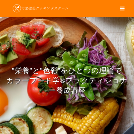
m
”栄養”と”色彩”をひとつの理論で
カラーフード学®プラクティショナ
ー養成講座