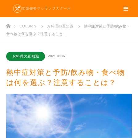
m
ホーム
COLUMN
お料理の豆知識
熱中症対策と予防/飲み物・
食べ物は何を選ぶ？注意すること…
お料理の豆知識
2021.08.07
熱中症対策と予防/飲み物・食べ物
は何を選ぶ？注意することは？