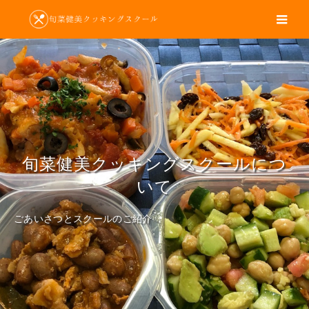
m
旬菜健美クッキングスクールにつ
いて
ごあいさつとスクールのご紹介