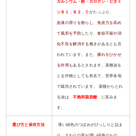
カルシウム・鉄・カロテン・ビタミ
ンＢ１．Ｂ２．Ｃ
がたっぷり。
血液の滞りを散らし
、
免疫力を高め
て風邪を予防
したり、
食欲不振や消
化不良を解消する
働きがあるとも言
われています。また、
腫れをひかせ
る作用
もあるとされます。
菜種油を
とる作物としても有名で、世界各地
で栽培されています。 菜種からとれ
る油は
不飽和脂肪酸
に富みま
す。
選び方と保存方法
薄い緑色のつぼみがびっしりと詰ま
り、まわりの葉が濃い緑色のもの。