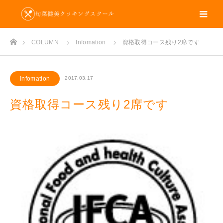
m
ホーム
COLUMN
Infomation
資格取得コース残り2席です
Infomation
2017.03.17
資格取得コース残り2席です